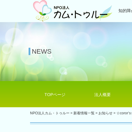
知的障
NEWS
TOPページ
法人概要
NPO法人カム・トゥルー
>
新着情報一覧
>
お知らせ
>
☆coro