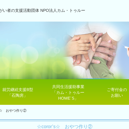
がい者の支援活動団体 NPO法人カム・トゥルー
共同生活援助事業
就労継続支援B型
ご寄付金の
「カム・トゥルー
「石陶房」
お願い
HOME´S」
r’s☆ おやつ作り②
☆coror’s☆ おやつ作り②