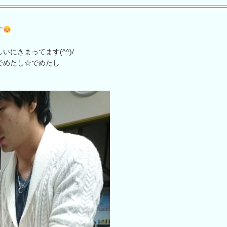
す
にきまってます(^^)/
でめたし☆でめたし