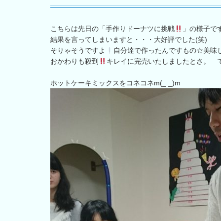
こちらは先日の「手作りドーナツに挑戦
」の様子で
結果を言ってしまいますと・・・大好評でした(笑)
そりゃそうですよ
自分達で作ったんですもの☆美味しい
おかわりも殺到
キレイに完売いたしましたとさ。 
ホットケーキミックスをコネコネm(_ _)m