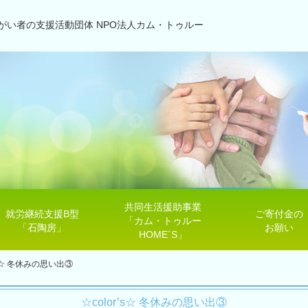
がい者の支援活動団体 NPO法人カム・トゥルー
共同生活援助事業
就労継続支援B型
ご寄付金の
「カム・トゥルー
「石陶房」
お願い
HOME´S」
’s☆ 冬休みの思い出③
☆color’s☆ 冬休みの思い出③