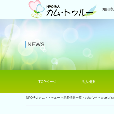
知的障
NEWS
TOPページ
法人概要
NPO法人カム・トゥルー
>
新着情報一覧
>
お知らせ
>
☆color