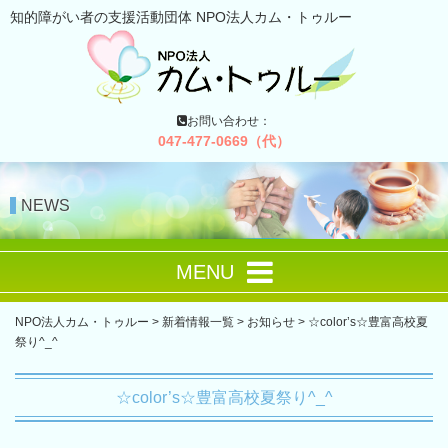
知的障がい者の支援活動団体 NPO法人カム・トゥルー
お問い合わせ：
047-477-0669（代）
NEWS
MENU
NPO法人カム・トゥルー
>
新着情報一覧
>
お知らせ
>
☆color’s☆豊富高校夏
祭り^_^
☆color’s☆豊富高校夏祭り^_^