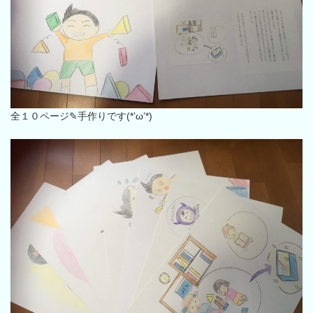
全１０ページ✎手作りです(*’ω’*)