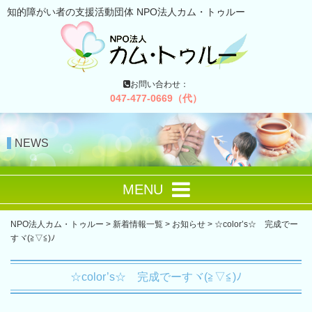
知的障がい者の支援活動団体 NPO法人カム・トゥルー
お問い合わせ：
047-477-0669（代）
NEWS
MENU
NPO法人カム・トゥルー
>
新着情報一覧
>
お知らせ
>
☆color’s☆ 完成でー
すヾ(≧▽≦)ﾉ
☆color’s☆ 完成でーすヾ(≧▽≦)ﾉ