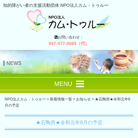
知的障がい者の支援活動団体 NPO法人カム・トゥルー
お問い合わせ：
047-477-0669（代）
NEWS
MENU
NPO法人カム・トゥルー
>
新着情報一覧
>
お知らせ
>
★石陶房★令和元年8
月の予定
★石陶房★令和元年8月の予定